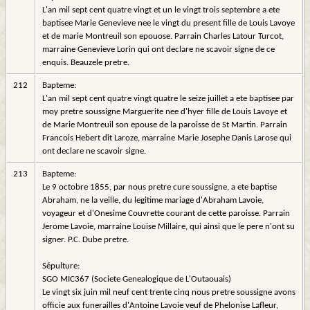
L'an mil sept cent quatre vingt et un le vingt trois septembre a ete
baptisee Marie Genevieve nee le vingt du present fille de Louis Lavoye
et de marie Montreuil son epouose. Parrain Charles Latour Turcot,
marraine Genevieve Lorin qui ont declare ne scavoir signe de ce
enquis. Beauzele pretre.
212
Bapteme:
L'an mil sept cent quatre vingt quatre le seize juillet a ete baptisee par
moy pretre soussigne Marguerite nee d'hyer fille de Louis Lavoye et
de Marie Montreuil son epouse de la paroisse de St Martin. Parrain
Francois Hebert dit Laroze, marraine Marie Josephe Danis Larose qui
ont declare ne scavoir signe.
213
Bapteme:
Le 9 octobre 1855, par nous pretre cure soussigne, a ete baptise
Abraham, ne la veille, du legitime mariage d'Abraham Lavoie,
voyageur et d'Onesime Couvrette courant de cette paroisse. Parrain
Jerome Lavoie, marraine Louise Millaire, qui ainsi que le pere n'ont su
signer. P.C. Dube pretre.
Sépulture:
SGO MIC367 (Societe Genealogique de L'Outaouais)
Le vingt six juin mil neuf cent trente cinq nous pretre soussigne avons
officie aux funerailles d'Antoine Lavoie veuf de Phelonise Lafleur,