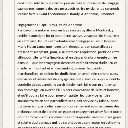
cent cinquante trois le sixieme jour de may en presence de l'engage
susnomme, lequel a declare ne scavoir ecrire ny signer de ce enquis
lecture faite suivant l'ordonnance. Bondy, A Adhemar, Simonnet
Engagement 13 april 1754, etude Adhemar
Par devant le notaire royal en la prevoste royalle de Montreal, y
resident soussigne fut present Rene Lavoye, voyageur, de St Laurent
en cette ville, lequel s'est volontairement engage au sieur Jacques
Marie Nolan Lamarque negociant, demeurant en cette ville a ce
present et acceptant, pour, a sa premiere requisition, partir de cette
ville pour aller a Missilimakinac et en descendre la presente annee
dans le ... que ledit voyageur descende ordinairement dudit lieu et
d'aider en montant et en descendant, amener les canots,
marchandises, et pelleteries dudit sieur, en avoir soin comme aussy
des vivres et ustensilles du voyage, luy obeir avec ceux qui auront la
conduite de ses canots, le servir fidelement, faire son profit, eviter
son dommage, en avertir s'il luy sera commande de licite et honeste,
et qu'il pourra faire pour pouvoir quitter ledit service ny faire
aucune traitte en son particuliers sans ledit service ny faire aucune
traitte en son particulier sans son consentement sous les peines des
ordonnances et de perdre ses gages et engagement ainsy fait et outre
pour et moyennant la somme de cent cinquante livres pour ses gages
et salaire dudit engage qui luy seront paye a son retour en cette ville