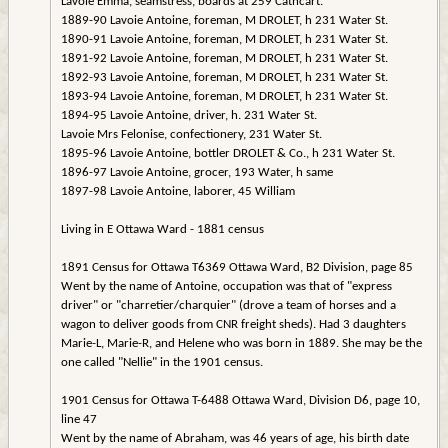
Lavoie Emma, seamstress, boards at 259 Cathcart.
1889-90 Lavoie Antoine, foreman, M DROLET, h 231 Water St.
1890-91 Lavoie Antoine, foreman, M DROLET, h 231 Water St.
1891-92 Lavoie Antoine, foreman, M DROLET, h 231 Water St.
1892-93 Lavoie Antoine, foreman, M DROLET, h 231 Water St.
1893-94 Lavoie Antoine, foreman, M DROLET, h 231 Water St.
1894-95 Lavoie Antoine, driver, h. 231 Water St.
Lavoie Mrs Felonise, confectionery, 231 Water St.
1895-96 Lavoie Antoine, bottler DROLET & Co., h 231 Water St.
1896-97 Lavoie Antoine, grocer, 193 Water, h same
1897-98 Lavoie Antoine, laborer, 45 William
Living in E Ottawa Ward - 1881 census
1891 Census for Ottawa T6369 Ottawa Ward, B2 Division, page 85
Went by the name of Antoine, occupation was that of "express
driver" or "charretier/charquier" (drove a team of horses and a
wagon to deliver goods from CNR freight sheds). Had 3 daughters
Marie-L, Marie-R, and Helene who was born in 1889. She may be the
one called "Nellie" in the 1901 census.
1901 Census for Ottawa T-6488 Ottawa Ward, Division D6, page 10,
line 47
Went by the name of Abraham, was 46 years of age, his birth date