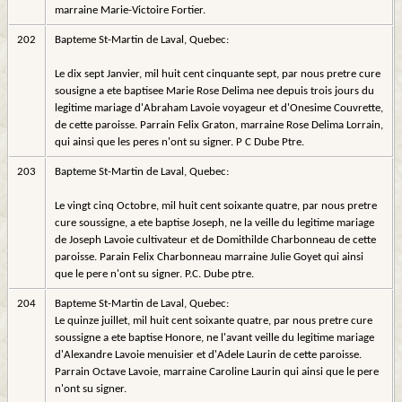
marraine Marie-Victoire Fortier.
202
Bapteme St-Martin de Laval, Quebec:
Le dix sept Janvier, mil huit cent cinquante sept, par nous pretre cure
sousigne a ete baptisee Marie Rose Delima nee depuis trois jours du
legitime mariage d'Abraham Lavoie voyageur et d'Onesime Couvrette,
de cette paroisse. Parrain Felix Graton, marraine Rose Delima Lorrain,
qui ainsi que les peres n'ont su signer. P C Dube Ptre.
203
Bapteme St-Martin de Laval, Quebec:
Le vingt cinq Octobre, mil huit cent soixante quatre, par nous pretre
cure soussigne, a ete baptise Joseph, ne la veille du legitime mariage
de Joseph Lavoie cultivateur et de Domithilde Charbonneau de cette
paroisse. Parain Felix Charbonneau marraine Julie Goyet qui ainsi
que le pere n'ont su signer. P.C. Dube ptre.
204
Bapteme St-Martin de Laval, Quebec:
Le quinze juillet, mil huit cent soixante quatre, par nous pretre cure
soussigne a ete baptise Honore, ne l'avant veille du legitime mariage
d'Alexandre Lavoie menuisier et d'Adele Laurin de cette paroisse.
Parrain Octave Lavoie, marraine Caroline Laurin qui ainsi que le pere
n'ont su signer.