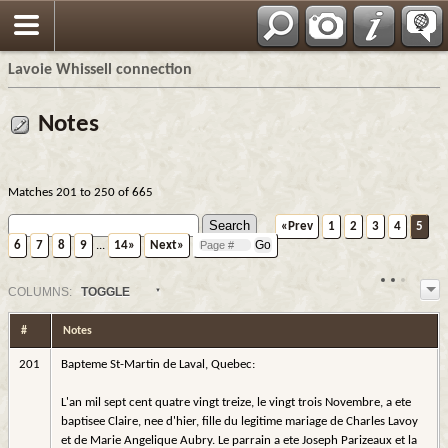
Français
Lavoie Whissell connection
Notes
Matches 201 to 250 of 665
«Prev
1
2
3
4
5
6
7
8
9
...
14»
Next»
COL
UMN
S:
TOGGLE
#
Notes
201
Bapteme St-Martin de Laval, Quebec:
L'an mil sept cent quatre vingt treize, le vingt trois Novembre, a ete
baptisee Claire, nee d'hier, fille du legitime mariage de Charles Lavoy
et de Marie Angelique Aubry. Le parrain a ete Joseph Parizeaux et la