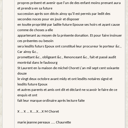
propres présent et avenir que l'un de des enfant moins prenant aura
et prendra en sa future
succession après son décès ainsy qu'il est permis par ledit des
secondes noces pour en jouir et disposer
en toutte propriété par ladite future Epouse ses hoirs et ayant cause
comme de choses a elle
appartenant au moyen de la présente donation. Et pour faire insinuer
ces présentes ou besoin
sera lesdits futurs Epoux ont constitué leur procureur le porteur &c.,
Car ainsy &c.,
promettant &c., obligeant &c., Renonceant &c., fait et passé audit
montréal dans le faubourg
St Laurent en la maison de michel Choret L'an mil sept cent soixante
douze
le vingt deux octobre avant midy et ont lesdits notaires signé et
lesdits future Epoux
et autres parents et amis ont dit et déclaré ne scavoir le faire de ce
enquis et ont
fait leur marque ordinaire après lecture faite
X ... X ... X.....X....X M Choret
marie jeanne pereaux ..... Chaurette