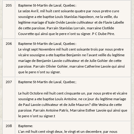
205
Bapteme St-Martin de Laval, Quebec:
Le seize Avril, mil huit cent soixante quatre par nous pretre cure
soussigne a ete baptise Louis Stanislas Napoleon, ne la veille, du
legitime mariage d'Isaie Ovide Lavoie cultivateur et de Flavie Labelle
de cette paroisse. Parrain Stanislas Lorrain, marraine Clotilde
Couvrette qui ainsi que le pere n'ont su signer. P C Dube Ptre.
206
Bapteme St-Martin de Laval, Quebec:
Le vingt sept Novembre mil huit cent soixante trois par nous pretre
vicaire soussigne a ete baptise Benjamin ne l'avant veille du legitime
mariage de Benjamin Lavoie cultivateur et de Julie Gohier de cette
paroisse. Parrain Olivier Gohier, marraine Catherine Lavoie qui ainsi
que le pere n'ont su signer.
207
Bapteme St-Martin de Laval, Quebec;
Le huit Octobre mil huit cent cinquante un, par nous pretre et vicaire
soussigne a ete baptise Louis Antoine, ne ce jour du legitime mariage
de Paul Lavoie cultivateur et de Julie Mauron? dite Vesina de cette
paroisse. Parrain Antoine Patris, Marraine Esther Lavoie qui ainsi que
le pere n'ont su signer.t
208
Bapteme:
L'an mil huit cent vingt deux, le vingt et un decembre, par nous