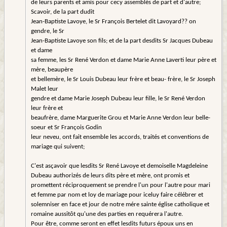
de leurs parents et amis pour cecy assemblés de part et d'autre;
Scavoir, de la part dudit
Jean-Baptiste Lavoye, le Sr François Bertelet dit Lavoyard?? on
gendre, le Sr
Jean-Baptiste Lavoye son fils; et de la part desdits Sr Jacques Dubeau
et dame
sa femme, les Sr René Verdon et dame Marie Anne Laverti leur père et
mère, beaupère
et bellemère, le Sr Louis Dubeau leur frère et beau- frère, le Sr Joseph
Malet leur
gendre et dame Marie Joseph Dubeau leur fille, le Sr René Verdon
leur frère et
beaufrère, dame Marguerite Grou et Marie Anne Verdon leur belle-
soeur et Sr François Godin
leur neveu, ont fait ensemble les accords, traités et conventions de
mariage qui suivent;
C'est asçavoir que lesdits Sr René Lavoye et demoiselle Magdeleine
Dubeau authorizés de leurs dits père et mère, ont promis et
promettent réciproquement se prendre l'un pour l'autre pour mari
et femme par nom et loy de mariage pour iceluy faire célébrer et
solemniser en face et jour de notre mére sainte église catholique et
romaine aussitôt qu'une des parties en requérera l'autre.
Pour être, comme seront en effet lesdits futurs époux uns en