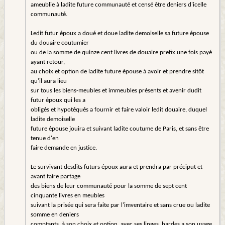
ameublie à ladite future communauté et censé être deniers d'icelle
communauté.
Ledit futur époux a doué et doue ladite demoiselle sa future épouse
du douaire coutumier
ou de la somme de quinze cent livres de douaire prefix une fois payé
ayant retour,
au choix et option de ladite future épouse à avoir et prendre sitôt
qu'il aura lieu
sur tous les biens-meubles et immeubles présents et avenir dudit
futur époux qui les a
obligés et hypotéqués a fournir et faire valoir ledit douaire, duquel
ladite demoiselle
future épouse jouira et suivant ladite coutume de Paris, et sans être
tenue d'en
faire demande en justice.
Le survivant desdits futurs époux aura et prendra par préciput et
avant faire partage
des biens de leur communauté pour la somme de sept cent
cinquante livres en meubles
suivant la prisée qui sera faite par l'imventaire et sans crue ou ladite
somme en deniers
comptants, à son choix et option, avec ses linges, hardes a son usage,