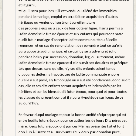
et lit garni,
tel qu'il sera pour lors. S'il est vendu ou aliéné des immeubles
pendant le mariage, emploi en sera fait en acquisition d'autres
héritages ou ventes qui sortiront pareille nature
des propres à eux ou à ceux de leur coté en ligne. II sera permis à
ladite demoiselle future épouse et aux enfants qui pourront natre
dudit futur mariage d'accepter ladite communauté ou à icelle
renoncer; et en cas de renonciation, de reprendre tout ce qu'elle
aura apporté audit mariage, et ce qui luy sera advenu et échu
pendant iceluy par succession, donation, leg, ou autrement, même
ladite demoiselle future epouse si elle survit ses douaires et préciput
tels que dessus, sans qu'elle, n'y ses dits enfants soient tenus
d'aucunes dettes ny hypotèques de ladite communauté encore
qu'elle y eut parlé, s'y fut obligée ou y eut été condamnée, donc audit
cas, elle et ses dits enfants seront acquittés et indemnisés par les
héritiers et sur les biens dudit futur époux, pourquoi et pour toutes
les clauses du présent contrat il y aura Hypotèque sur iceux de ce
aujourd'huy.
En faveur duqul mariage et pour la bonne amitié réciproque qui est
entre lesdits futurs époux pour ce authorizés de leurs Dits pères cet
mère, Iceux futurs époux ont par ces Mêmes présentes fait et font
don l'un à l'autre et au survivant D'eux deux par donation pure,