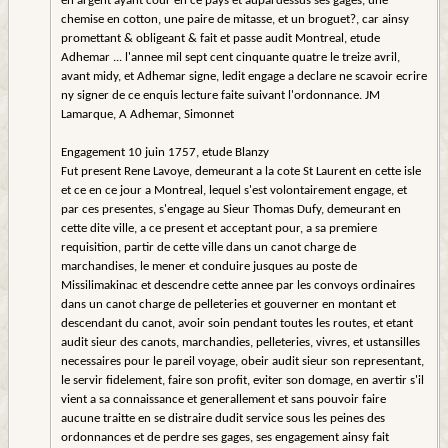
en argent ayant cour en ce pays et aupardessus ses gages, une
chemise en cotton, une paire de mitasse, et un broguet?, car ainsy
promettant & obligeant & fait et passe audit Montreal, etude
Adhemar ... l'annee mil sept cent cinquante quatre le treize avril,
avant midy, et Adhemar signe, ledit engage a declare ne scavoir ecrire
ny signer de ce enquis lecture faite suivant l'ordonnance. JM
Lamarque, A Adhemar, Simonnet
Engagement 10 juin 1757, etude Blanzy
Fut present Rene Lavoye, demeurant a la cote St Laurent en cette isle
et ce en ce jour a Montreal, lequel s'est volontairement engage, et
par ces presentes, s'engage au Sieur Thomas Dufy, demeurant en
cette dite ville, a ce present et acceptant pour, a sa premiere
requisition, partir de cette ville dans un canot charge de
marchandises, le mener et conduire jusques au poste de
Missilimakinac et descendre cette annee par les convoys ordinaires
dans un canot charge de pelleteries et gouverner en montant et
descendant du canot, avoir soin pendant toutes les routes, et etant
audit sieur des canots, marchandies, pelleteries, vivres, et ustansilles
necessaires pour le pareil voyage, obeir audit sieur son representant,
le servir fidelement, faire son profit, eviter son domage, en avertir s'il
vient a sa connaissance et generallement et sans pouvoir faire
aucune traitte en se distraire dudit service sous les peines des
ordonnances et de perdre ses gages, ses engagement ainsy fait