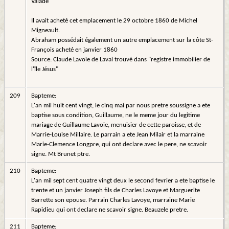
Valade
Il avait acheté cet emplacement le 29 octobre 1860 de Michel
Migneault.
Abraham possédait également un autre emplacement sur la côte St-
François acheté en janvier 1860
Source: Claude Lavoie de Laval trouvé dans "registre immobilier de
l'île Jésus"
209
Bapteme:
L'an mil huit cent vingt, le cinq mai par nous pretre soussigne a ete
baptise sous condition, Guillaume, ne le meme jour du legitime
mariage de Guillaume Lavoie, menuisier de cette paroisse, et de
Marrie-Louise Millaire. Le parrain a ete Jean Milair et la marraine
Marie-Clemence Longpre, qui ont declare avec le pere, ne scavoir
signe. Mt Brunet ptre.
210
Bapteme:
L'an mil sept cent quatre vingt deux le second fevrier a ete baptise le
trente et un janvier Joseph fils de Charles Lavoye et Marguerite
Barrette son epouse. Parrain Charles Lavoye, marraine Marie
Rapidieu qui ont declare ne scavoir signe. Beauzele pretre.
211
Bapteme: