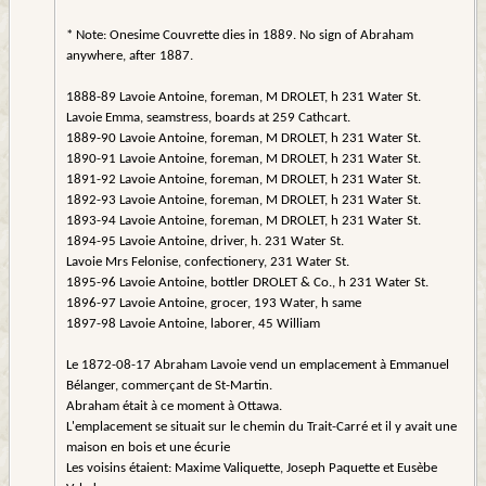
* Note: Onesime Couvrette dies in 1889. No sign of Abraham
anywhere, after 1887.
1888-89 Lavoie Antoine, foreman, M DROLET, h 231 Water St.
Lavoie Emma, seamstress, boards at 259 Cathcart.
1889-90 Lavoie Antoine, foreman, M DROLET, h 231 Water St.
1890-91 Lavoie Antoine, foreman, M DROLET, h 231 Water St.
1891-92 Lavoie Antoine, foreman, M DROLET, h 231 Water St.
1892-93 Lavoie Antoine, foreman, M DROLET, h 231 Water St.
1893-94 Lavoie Antoine, foreman, M DROLET, h 231 Water St.
1894-95 Lavoie Antoine, driver, h. 231 Water St.
Lavoie Mrs Felonise, confectionery, 231 Water St.
1895-96 Lavoie Antoine, bottler DROLET & Co., h 231 Water St.
1896-97 Lavoie Antoine, grocer, 193 Water, h same
1897-98 Lavoie Antoine, laborer, 45 William
Le 1872-08-17 Abraham Lavoie vend un emplacement à Emmanuel
Bélanger, commerçant de St-Martin.
Abraham était à ce moment à Ottawa.
L'emplacement se situait sur le chemin du Trait-Carré et il y avait une
maison en bois et une écurie
Les voisins étaient: Maxime Valiquette, Joseph Paquette et Eusèbe