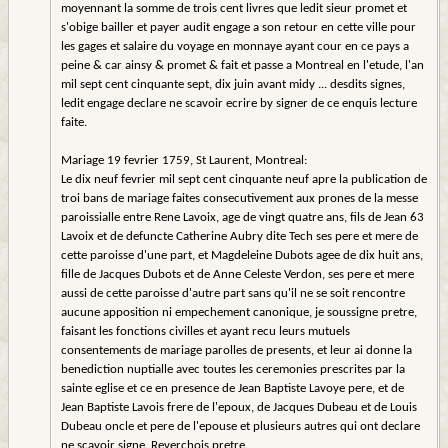
moyennant la somme de trois cent livres que ledit sieur promet et
s'obige bailler et payer audit engage a son retour en cette ville pour
les gages et salaire du voyage en monnaye ayant cour en ce pays a
peine & car ainsy & promet & fait et passe a Montreal en l'etude, l'an
mil sept cent cinquante sept, dix juin avant midy ... desdits signes,
ledit engage declare ne scavoir ecrire by signer de ce enquis lecture
faite.
Mariage 19 fevrier 1759, St Laurent, Montreal:
Le dix neuf fevrier mil sept cent cinquante neuf apre la publication de
troi bans de mariage faites consecutivement aux prones de la messe
paroissialle entre Rene Lavoix, age de vingt quatre ans, fils de Jean 63
Lavoix et de defuncte Catherine Aubry dite Tech ses pere et mere de
cette paroisse d'une part, et Magdeleine Dubots agee de dix huit ans,
fille de Jacques Dubots et de Anne Celeste Verdon, ses pere et mere
aussi de cette paroisse d'autre part sans qu'il ne se soit rencontre
aucune apposition ni empechement canonique, je soussigne pretre,
faisant les fonctions civilles et ayant recu leurs mutuels
consentements de mariage parolles de presents, et leur ai donne la
benediction nuptialle avec toutes les ceremonies prescrites par la
sainte eglise et ce en presence de Jean Baptiste Lavoye pere, et de
Jean Baptiste Lavois frere de l'epoux, de Jacques Dubeau et de Louis
Dubeau oncle et pere de l'epouse et plusieurs autres qui ont declare
ne scavoir signe. Reverchois pretre.