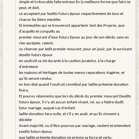
simple et irrévocable faite entreux En la meilleure forme que faire se
peut, et doit,
ce acceptant par lesdits Futurs époux respectivement de tous et
chacun les biens meubles
Et immeubles qui se trouveront appartenir tant des Propres, que
d'acquêts et conquêts au
premier mourant d'ieux futurs Epoux au jour de son décès; sans en
rien excèpter, retenir,
ny réserver par ledit premier mourant, pour en jouir, par le survivant
desdits futurs époux
en usufruit sa vie durante à la caution juratoire, à la charge
d'entretenir
les maisons et héritages de toutes menus reparations viagères, et
qu'ils seront rendus
en bon état quand l'usufruit constitué par ladite présente donation
finira;
Et pourvu néanmoins que lors du décès du premier mourant Desdits
futurs époux, il n'y ait aucun enfant vivant, né, ou a Naitre dudit
futur mariage, auquel cas d'enfant
ladite donation Sera nulle, et s'il y en avait, et qu'ils vinssent a
décéder
Avant majorité, ou d'être pourvus par mariage, veulent et entendent
Lesdits futurs époux,
que ladite présente donation ne prenne sa force et vertu.