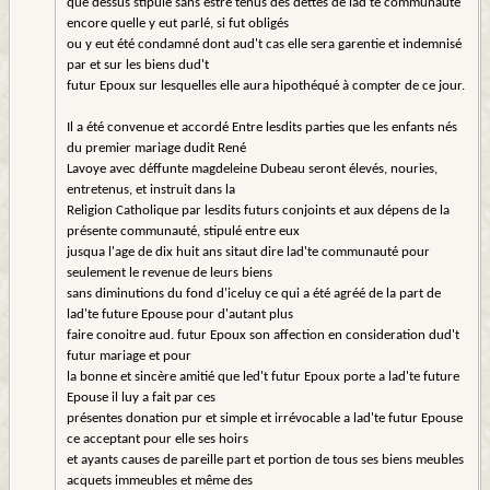
que dessus stipulé sans estre tenus des dettes de lad'te communauté
encore quelle y eut parlé, si fut obligés
ou y eut été condamné dont aud't cas elle sera garentie et indemnisé
par et sur les biens dud't
futur Epoux sur lesquelles elle aura hipothéqué à compter de ce jour.
Il a été convenue et accordé Entre lesdits parties que les enfants nés
du premier mariage dudit René
Lavoye avec déffunte magdeleine Dubeau seront élevés, nouries,
entretenus, et instruit dans la
Religion Catholique par lesdits futurs conjoints et aux dépens de la
présente communauté, stipulé entre eux
jusqua l'age de dix huit ans sitaut dire lad'te communauté pour
seulement le revenue de leurs biens
sans diminutions du fond d'iceluy ce qui a été agréé de la part de
lad'te future Epouse pour d'autant plus
faire conoitre aud. futur Epoux son affection en consideration dud't
futur mariage et pour
la bonne et sincère amitié que led't futur Epoux porte a lad'te future
Epouse il luy a fait par ces
présentes donation pur et simple et irrévocable a lad'te futur Epouse
ce acceptant pour elle ses hoirs
et ayants causes de pareille part et portion de tous ses biens meubles
acquets immeubles et même des