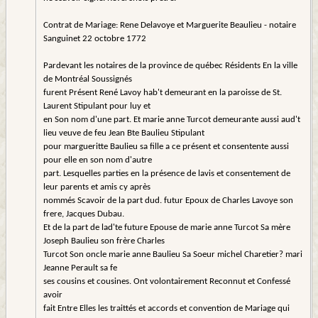
Contrat de Mariage: Rene Delavoye et Marguerite Beaulieu - notaire
Sanguinet 22 octobre 1772
Pardevant les notaires de la province de québec Résidents En la ville
de Montréal Soussignés
furent Présent René Lavoy hab't demeurant en la paroisse de St.
Laurent Stipulant pour luy et
en Son nom d'une part. Et marie anne Turcot demeurante aussi aud't
lieu veuve de feu Jean Bte Baulieu Stipulant
pour margueritte Baulieu sa fille a ce présent et consentente aussi
pour elle en son nom d'autre
part. Lesquelles parties en la présence de lavis et consentement de
leur parents et amis cy après
nommés Scavoir de la part dud. futur Epoux de Charles Lavoye son
frere, Jacques Dubau.
Et de la part de lad'te future Epouse de marie anne Turcot Sa mère
Joseph Baulieu son frère Charles
Turcot Son oncle marie anne Baulieu Sa Soeur michel Charetier? mari
Jeanne Perault sa fe
ses cousins et cousines. Ont volontairement Reconnut et Confessé
avoir
fait Entre Elles les traittés et accords et convention de Mariage qui