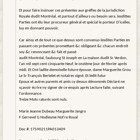
Et pour faire insinuer ces présentes aux greffes de la jurisdiction
Royale dudit Montréal, et partout d'ailleurs ou besoin sera, lesdittes
Parties ont élu leur procureur général et spécial le porteur D'icelles,
luy en donnant pouvoir.
Car ainsy et de tout ce que dessus sont convenus lesdites Parties en
passant ces présentes promettant &c obligeant &c chacun endroit
soy &c renonceant &c fait et passé
audit Montréal, faubourg St Joseph en La maison dudit Sr Verdon,
l'an mil sept cent cinquante Neuf, le onzième jour de février après
midi. Et Ont ladite demoiselle future épouse, dame Marguerite Grou
Le Sr François Bertelet et notaires signé. Et ledit futur
Epoux et autres parents et amis cy dessus dénommés Déclaré ne
sçavoir écrire ny signer de ce enquis après Lecture faite, suivant
l'ordonnance.
Treize Mots raturés sont nuls.
Marie Jeanne Dubeau Marguerite Jangro
F Gerrevel G Hodiesme Not're Royal
Doc #: 17590211PA013409