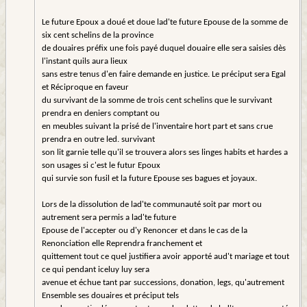
Le future Epoux a doué et doue lad'te future Epouse de la somme de
six cent schelins de la province
de douaires préfix une fois payé duquel douaire elle sera saisies dès
l'instant quils aura lieux
sans estre tenus d'en faire demande en justice. Le préciput sera Egal
et Réciproque en faveur
du survivant de la somme de trois cent schelins que le survivant
prendra en deniers comptant ou
en meubles suivant la prisé de l'inventaire hort part et sans crue
prendra en outre led. survivant
son lit garnie telle qu'il se trouvera alors ses linges habits et hardes a
son usages si c'est le futur Epoux
qui survie son fusil et la future Epouse ses bagues et joyaux.
Lors de la dissolution de lad'te communauté soit par mort ou
autrement sera permis a lad'te future
Epouse de l'accepter ou d'y Renoncer et dans le cas de la
Renonciation elle Reprendra franchement et
quittement tout ce quel justifiera avoir apporté aud't mariage et tout
ce qui pendant iceluy luy sera
avenue et échue tant par successions, donation, legs, qu'autrement
Ensemble ses douaires et préciput tels