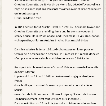
le cimetière de Coulonge le corps d'Abraham Lavoie, veuf, de
Onésime Couvrette, de St Martin de Montréal, décédé l'avant veille a
l'age de soixante sept ans. Presents Maxime Lavoie et Israel Villeneuve
qui n'ont pas signe
F Nap. Le Moyne ptre.
In 1861 census for St-Martin, Laval, C-1290, 47, Abraham Lavoie and
Onesime Couvrette are residing there and he owns a wooden 1
storey house. He is 32 yrs of age, and Onesime is 31 yrs. Occupation
= charpentier, children: Antoine 6, Aima 5, at next birthday
Dans le cadastre Ile Jesus 1861, Abraham paye un loyer pour un
terrain de 7 perches par 7 perches (115 pieds x 115 pieds), donc ce
n'est pas une terre agricole mais bien un terrain à St-Martin.
Pourquoi Abraham est venu a Ottawa?. Est-ce a cause de l'incendie
de Saint-Martin?
L’après-midi du 22 avril 1868, un événement tragique vient jeter
l’émoi
dans le village : dans un bâtiment appartenant au notaire Léon
Sauriol,
un enfant de huit ans tente d’allumer la pipe qu’il vient de trouver.
Malheureusement, c’est tout le village qu’il incendie…
Dans son édition du 25 avril, le journal « La Minerve » dénombre