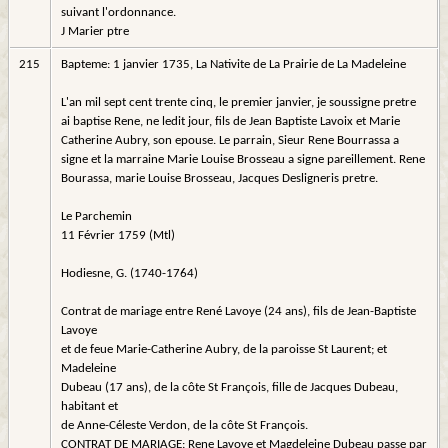
suivant l'ordonnance.
J Marier ptre
215
Bapteme: 1 janvier 1735, La Nativite de La Prairie de La Madeleine
L'an mil sept cent trente cinq, le premier janvier, je soussigne pretre
ai baptise Rene, ne ledit jour, fils de Jean Baptiste Lavoix et Marie
Catherine Aubry, son epouse. Le parrain, Sieur Rene Bourrassa a
signe et la marraine Marie Louise Brosseau a signe pareillement. Rene
Bourassa, marie Louise Brosseau, Jacques Desligneris pretre.
Le Parchemin
11 Février 1759 (Mtl)
Hodiesne, G. (1740-1764)
Contrat de mariage entre René Lavoye (24 ans), fils de Jean-Baptiste
Lavoye
et de feue Marie-Catherine Aubry, de la paroisse St Laurent; et
Madeleine
Dubeau (17 ans), de la côte St François, fille de Jacques Dubeau,
habitant et
de Anne-Céleste Verdon, de la côte St François.
CONTRAT DE MARIAGE: Rene Lavoye et Magdeleine Dubeau passe par