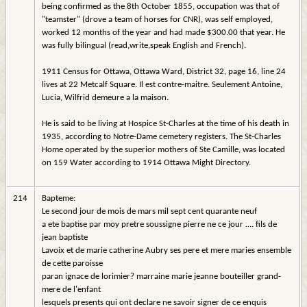
being confirmed as the 8th October 1855, occupation was that of
"teamster" (drove a team of horses for CNR), was self employed,
worked 12 months of the year and had made $300.00 that year. He
was fully bilingual (read,write,speak English and French).
1911 Census for Ottawa, Ottawa Ward, District 32, page 16, line 24
lives at 22 Metcalf Square. Il est contre-maitre. Seulement Antoine,
Lucia, Wilfrid demeure a la maison.
He is said to be living at Hospice St-Charles at the time of his death in
1935, according to Notre-Dame cemetery registers. The St-Charles
Home operated by the superior mothers of Ste Camille, was located
on 159 Water according to 1914 Ottawa Might Directory.
214
Bapteme:
Le second jour de mois de mars mil sept cent quarante neuf
a ete baptise par moy pretre soussigne pierre ne ce jour .... fils de
jean baptiste
Lavoix et de marie catherine Aubry ses pere et mere maries ensemble
de cette paroisse
paran ignace de lorimier? marraine marie jeanne bouteiller grand-
mere de l'enfant
lesquels presents qui ont declare ne savoir signer de ce enquis