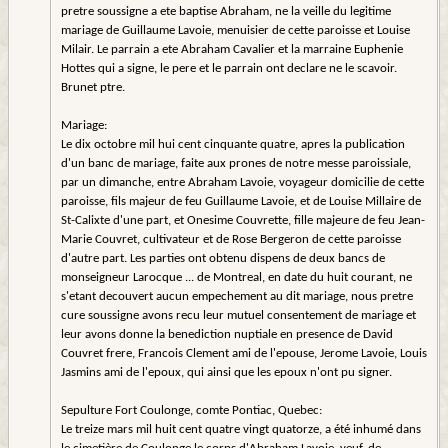
pretre soussigne a ete baptise Abraham, ne la veille du legitime
mariage de Guillaume Lavoie, menuisier de cette paroisse et Louise
Milair. Le parrain a ete Abraham Cavalier et la marraine Euphenie
Hottes qui a signe, le pere et le parrain ont declare ne le scavoir.
Brunet ptre.
Mariage:
Le dix octobre mil hui cent cinquante quatre, apres la publication
d'un banc de mariage, faite aux prones de notre messe paroissiale,
par un dimanche, entre Abraham Lavoie, voyageur domicilie de cette
paroisse, fils majeur de feu Guillaume Lavoie, et de Louise Millaire de
St-Calixte d'une part, et Onesime Couvrette, fille majeure de feu Jean-
Marie Couvret, cultivateur et de Rose Bergeron de cette paroisse
d'autre part. Les parties ont obtenu dispens de deux bancs de
monseigneur Larocque ... de Montreal, en date du huit courant, ne
s'etant decouvert aucun empechement au dit mariage, nous pretre
cure soussigne avons recu leur mutuel consentement de mariage et
leur avons donne la benediction nuptiale en presence de David
Couvret frere, Francois Clement ami de l'epouse, Jerome Lavoie, Louis
Jasmins ami de l'epoux, qui ainsi que les epoux n'ont pu signer.
Sepulture Fort Coulonge, comte Pontiac, Quebec:
Le treize mars mil huit cent quatre vingt quatorze, a été inhumé dans