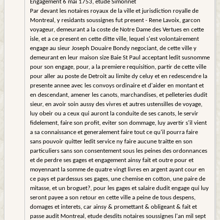
Engagement 6 mai 1753, etude Simonnet
Par devant les notaires royaux de la ville et jurisdiction royalle de
Montreal, y residants soussignes fut present - Rene Lavoix, garcon
voyageur, demeurant a la coste de Notre Dame des Vertues en cette
isle, et a ce present en cette ditte ville, lequel s'est volontairement
engage au sieur Joseph Douaire Bondy negociant, de cette ville y
demeurant en leur maison size Baie St Paul acceptant ledit susnomme
pour son engage, pour, a la premiere requisition, partir de cette ville
pour aller au poste de Detroit au limite dy celuy et en redescendre la
presente annee avec les convoys ordinaire et d'aider en montant et
en descendant, amener les canots, marchandises, et pelleteries dudit
sieur, en avoir soin aussy des vivres et autres ustensilles de voyage,
luy obeir ou a ceux qui auront la conduite de ses canots, le servir
fidelement, faire son profit, eviter son dommage, luy avertir s'il vient
a sa connaissance et generalement faire tout ce qu'il pourra faire
sans pouvoir quitter ledit service ny faire aucune traitte en son
particuliers sans son consentement sous les peines des ordonnances
et de perdre ses gages et engagement ainsy fait et outre pour et
moyennant la somme de quatre vingt livres en argent ayant cour en
ce pays et pardessus ses gages, une chemise en cotton, une paire de
mitasse, et un broguet?, pour les gages et salaire dudit engage qui luy
seront payee a son retour en cette ville a peine de tous despens,
domages et interets, car ainsy & promettant & obligeant & fait et
passe audit Montreal, etude desdits notaires soussignes l'an mil sept