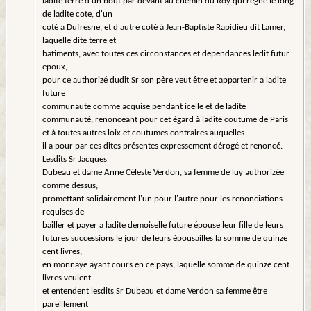
ladite terre d'un bout par devant au chemin du Roy qui regne le long
de ladite cote, d'un
coté a Dufresne, et d'autre coté à Jean-Baptiste Rapidieu dit Lamer,
laquelle dite terre et
batiments, avec toutes ces circonstances et dependances ledit futur
epoux,
pour ce authorizé dudit Sr son père veut être et appartenir a ladite
future
communaute comme acquise pendant icelle et de ladite
communauté, renonceant pour cet égard à ladite coutume de Paris
et à toutes autres loix et coutumes contraires auquelles
il a pour par ces dites présentes expressement dérogé et renoncé.
Lesdits Sr Jacques
Dubeau et dame Anne Céleste Verdon, sa femme de luy authorizée
comme dessus,
promettant solidairement l'un pour l'autre pour les renonciations
requises de
bailler et payer a ladite demoiselle future épouse leur fille de leurs
futures successions le jour de leurs épousailles la somme de quinze
cent livres,
en monnaye ayant cours en ce pays, laquelle somme de quinze cent
livres veulent
et entendent lesdits Sr Dubeau et dame Verdon sa femme être
pareillement