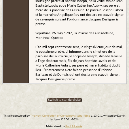
soussigne pretre ai baptise Joseph, ne la veille, fils de Jean
Baptiste Lavoix et de Marie Catherine Aubry, ses pere et
mere de la paroisse de La Prairie. Le parrain Joseph Babeu
et la marraine Angelique Roy ont declare ne scavoir signer
de ce enquis suivant l'ordonnance. Jacques Desligneris
pretre.
Sepulture: 26 may 1737, La Prairie de La Madeleine,
Montreal, Quebec
L'an mil sept cent trente sept, le vingt sixieme jour de mai,
je soussigne pretre, ai inhume dans le cimetiere de la
paroisse de La Prairie, le corps de Joseph, decede la veille
a l'age de deux mois, fils de jean Baptiste Lavoix et de
Marie Catherine Aubry, ses pere et mere, habitant dudit
lieu. L'enterrement a ete fait en presence d'Etienne
Bariteau et de Dumais qui ont declare ne scavoir signer.
Jacques Desligneris pretre.
Switch to standard site
This site powered by
The Next Generation of Genealogy Sitebuilding
v. 13.0.1, written by Darrin
Lythgoe © 2001-2026.
Maintained by
Paul A Lavoie
.