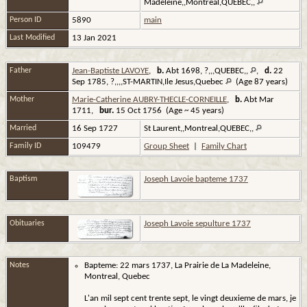
Madeleine,,Montreal,QUEBEC,,
Person ID
5890
main
Last Modified
13 Jan 2021
Father
Jean-Baptiste LAVOYE
,
b.
Abt 1698, ?,,,QUEBEC,,
,
d.
22
Sep 1785, ?,,,,ST-MARTIN,Ile Jesus,Quebec
(Age 87 years)
Mother
Marie-Catherine AUBRY-THECLE-CORNEILLE
,
b.
Abt Mar
1711,
bur.
15 Oct 1756 (Age ~ 45 years)
Married
16 Sep 1727
St Laurent,,Montreal,QUEBEC,,
Family ID
109479
Group Sheet
|
Family Chart
Baptism
Joseph Lavoie bapteme 1737
Obituaries
Joseph Lavoie sepulture 1737
Notes
Bapteme: 22 mars 1737, La Prairie de La Madeleine,
Montreal, Quebec
L'an mil sept cent trente sept, le vingt deuxieme de mars, je