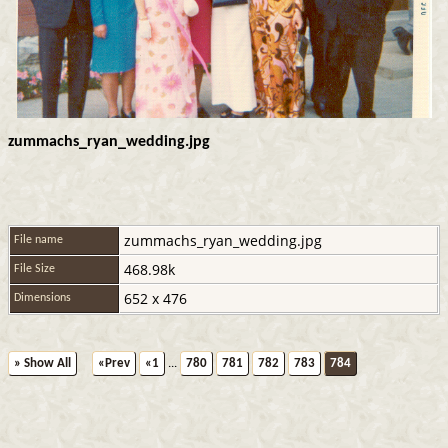
zummachs_ryan_wedding.jpg
zummachs_ryan_wedding.jpg
File name
468.98k
File Size
652 x 476
Dimensions
» Show All
«Prev
«1
...
780
781
782
783
784