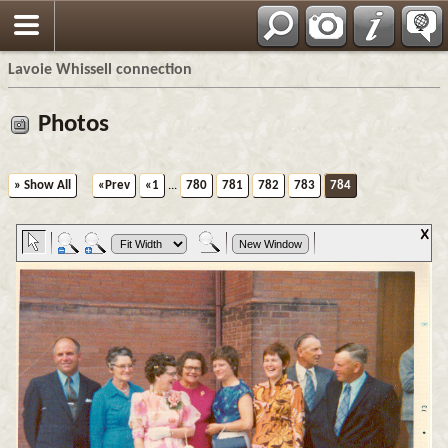
Français
Lavoie Whissell connection
Photos
» Show All
«Prev
«1
...
780
781
782
783
784